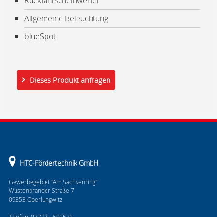
Rückfahrscheinwerfer
Allgemeine Beleuchtung
blueSpot
Dieses Produkt anfragen
HTC-Fördertechnik GmbH
Gewerbegebiet "Am Sachsenring"
Wüstenbrander Straße 7
09353 Oberlungwitz
Telefon: 03723 - 6935-0