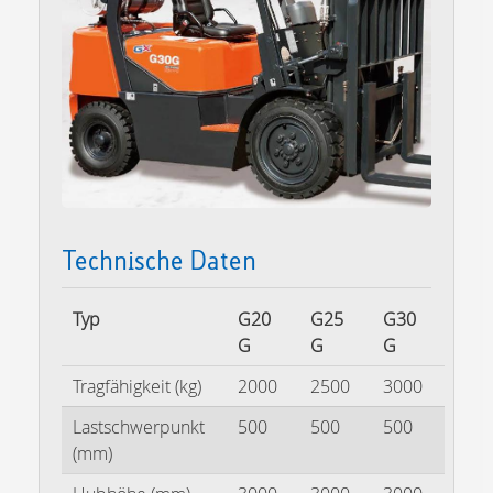
Technische Daten
T
yp
G20
G25
G30
G
G
G
Tragfähigkeit (kg)
2000
2500
3000
Lastschwerpunkt
500
500
500
(mm)