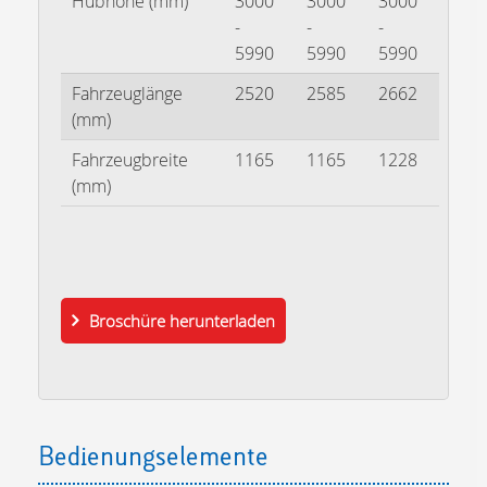
Hubhöhe (mm)
3000
3000
3000
-
-
-
5990
5990
5990
Fahrzeuglänge
2520
2585
2662
(mm)
Fahrzeugbreite
1165
1165
1228
(mm)
Broschüre herunterladen
Bedienungselemente