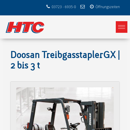
03723 - 6935-0
Öffnungszeiten
Doosan TreibgasstaplerGX |
2 bis 3 t