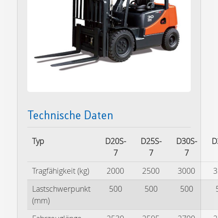
Technische Daten
Typ
D20S-
D25S-
D30S-
D
7
7
7
Tragfähigkeit (kg)
2000
2500
3000
3
Lastschwerpunkt
500
500
500
(mm)