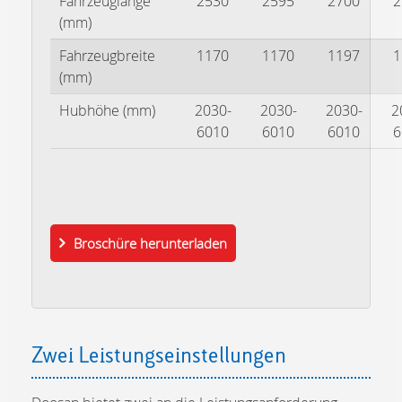
Fahrzeuglänge
2530
2595
2700
2
(mm)
Fahrzeugbreite
1170
1170
1197
1
(mm)
Hubhöhe (mm)
2030-
2030-
2030-
2
6010
6010
6010
6
Broschüre herunterladen
Zwei Leistungseinstellungen