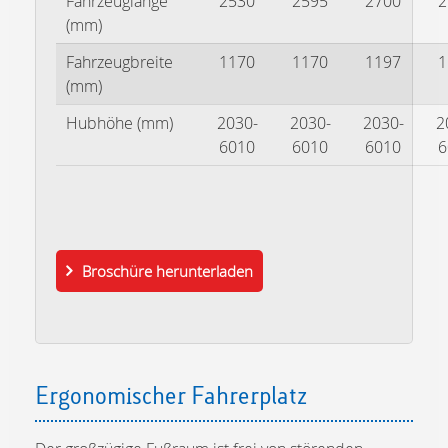
Fahrzeuglänge
2530
2595
2700
2
(mm)
Fahrzeugbreite
1170
1170
1197
1
(mm)
Hubhöhe (mm)
2030-
2030-
2030-
2
6010
6010
6010
6
Broschüre herunterladen
Ergonomischer Fahrerplatz