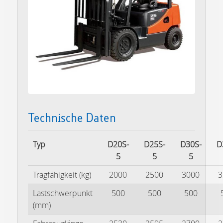
Technische Daten
Typ
D20S-
D25S-
D30S-
D
5
5
5
Tragfähigkeit (kg)
2000
2500
3000
3
Lastschwerpunkt
500
500
500
(mm)