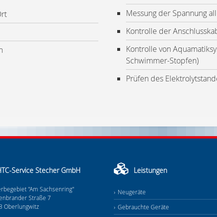
Messung der Spannung all
rt
Kontrolle der Anschlusskab
Kontrolle von Aquamatiksy
n
Schwimmer-Stopfen)
Prüfen des Elektrolytstand
TC-Service Stecher GmbH
Leistungen
rbegebiet "Am Sachsenring"
Neugeräte
enbrander Straße 7
3 Oberlungwitz
Gebrauchte Geräte