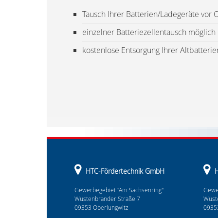
Tausch Ihrer Batterien/Ladegeräte vor O
einzelner Batteriezellentausch möglich
kostenlose Entsorgung Ihrer Altbatterie
HTC-Fördertechnik GmbH
H
Gewerbegebiet "Am Sachsenring"
Gewe
Wüstenbrander Straße 7
Wüst
09353 Oberlungwitz
0935