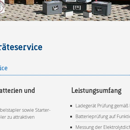
räteservice
nd Ladegeräteservi
hbatterien und
Leistungsumfang
Ladegerät Prüfung gemäß
belstapler sowie Starter-
Batterieprüfung auf Funktio
ler zu attraktiven
Messung der Elektrolytdic