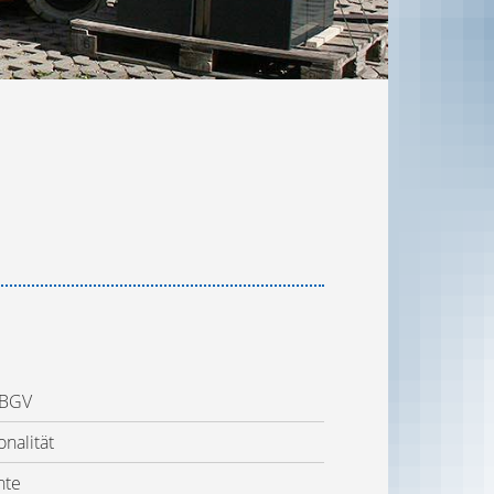
ce
 BGV
nalität
hte