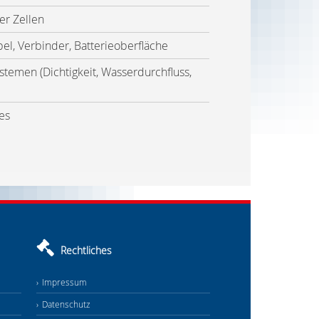
er Zellen
el, Verbinder, Batterieoberfläche
stemen (Dichtigkeit, Wasserdurchfluss,
es
Rechtliches
Impressum
Datenschutz